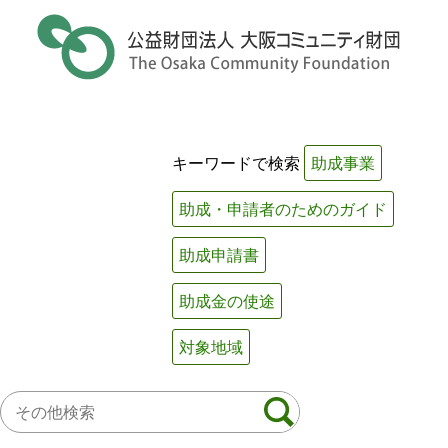
Skip
to
content
キーワードで検索
助成事業
助成・申請者のためのガイド
助成申請書
助成金の使途
対象地域