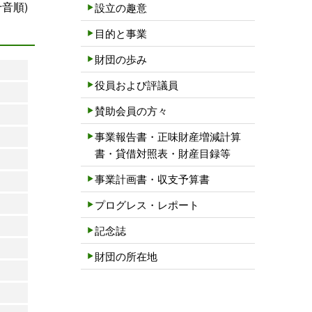
十音順)
設立の趣意
目的と事業
財団の歩み
役員および評議員
賛助会員の方々
事業報告書・正味財産増減計算
書・貸借対照表・財産目録等
事業計画書・収支予算書
プログレス・レポート
記念誌
財団の所在地