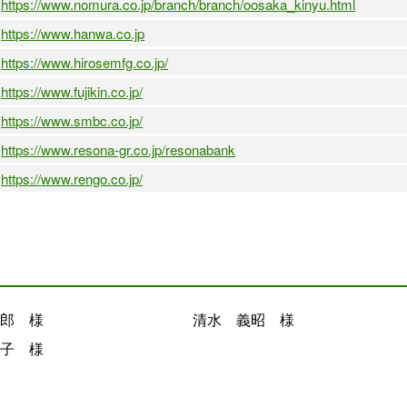
https://www.nomura.co.jp/branch/branch/oosaka_kinyu.html
https://www.hanwa.co.jp
https://www.hirosemfg.co.jp/
https://www.fujikin.co.jp/
https://www.smbc.co.jp/
https://www.resona-gr.co.jp/resonabank
https://www.rengo.co.jp/
郎 様
清水 義昭 様
子 様